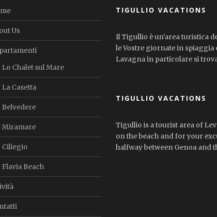
TIGULLIO VACATIONS
ome
out Us
Il Tigullio è un'area turistic
le Vostre giornate in spiaggia e
partamenti
Lavagna in particolare si trov
Lo Chalet sul Mare
La Casetta
TIGULLIO VACATIONS
Belvedere
Tigullio is a tourist area of Le
Miramare
on the beach and for your exc
Ciliegio
halfway between Genoa and t
Flavia Beach
ività
tatti