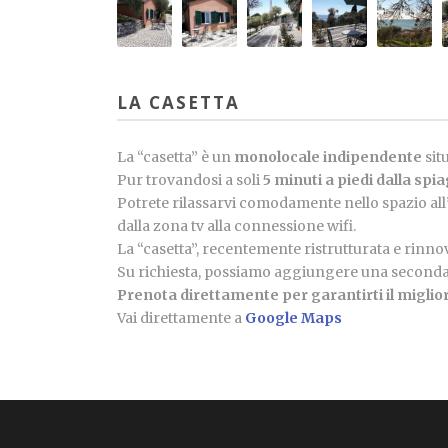
LA CASETTA
La “casetta” è un
monolocale indipendente
sit
Pur trovandosi a soli
5 minuti a piedi dalla spi
Potrete rilassarvi comodamente nello spazio all’
dalla zona tv alla connessione wifi.
La “casetta”, recentemente ristrutturata e rinno
Su richiesta, possiamo aggiungere una seconda p
Prenota direttamente per garantirti il miglio
Vai direttamente a
Google Maps