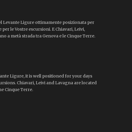
a del Levante Ligure ottimamente posizionata per
 per le Vostre escursioni. E Chiavari, Leivi,
ano a metà strada tra Genova e le Cinque Terre.
vante Ligure, it is well positioned for your days
ursions. Chiavari, Leivi and Lavagna are located
he Cinque Terre.