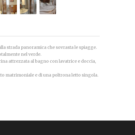
sulla strada panoramica che sovrasta le spiagge.
otalmente nel verde.
ina attrezzata al bagno con lavatrice e doccia,
to matrimoniale e di una poltrona letto singola.