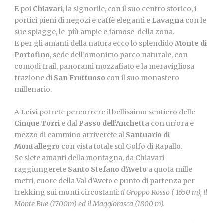
E poi
Chiavari
, la signorile, con il suo centro storico, i
portici pieni di negozi e caffè eleganti e
Lavagna
con le
sue spiagge, le più ampie e famose della zona.
E per gli amanti della natura ecco lo splendido
Monte di
Portofino
, sede dell’omonimo parco naturale, con
comodi trail, panorami mozzafiato e la meravigliosa
frazione di
San Fruttuoso
con il suo monastero
millenario.
A
Leivi
potrete percorrere il bellissimo sentiero delle
Cinque Torri
e dal
Passo dell’Anchetta
con un’ora e
mezzo di cammino arriverete al
Santuario di
Montallegro
con vista totale sul Golfo di Rapallo.
Se siete amanti della montagna, da Chiavari
raggiungerete
Santo Stefano d’Aveto
a quota mille
metri, cuore della Val d’Aveto e punto di partenza per
trekking sui monti circostanti:
il Groppo Rosso ( 1650 m), il
Monte Bue (1700m) ed il Maggiorasca (1800 m).